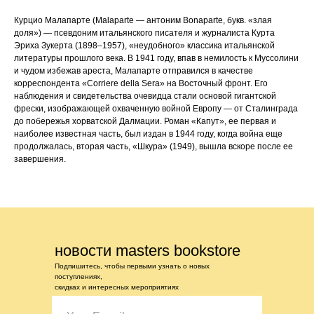
Курцио Малапарте (Malaparte — антоним Bonaparte, букв. «злая
доля») — псевдоним итальянского писателя и журналиста Курта
Эриха Зукерта (1898–1957), «неудобного» классика итальянской
литературы прошлого века. В 1941 году, впав в немилость к Муссолини
и чудом избежав ареста, Малапарте отправился в качестве
корреспондента «Corriere della Sera» на Восточный фронт. Его
наблюдения и свидетельства очевидца стали основой гигантской
фрески, изображающей охваченную войной Европу — от Сталинграда
до побережья хорватской Далмации. Роман «Капут», ее первая и
наиболее известная часть, был издан в 1944 году, когда война еще
продолжалась, вторая часть, «Шкура» (1949), вышла вскоре после ее
завершения.
новости masters bookstore
Подпишитесь, чтобы первыми узнать о новых
поступлениях,
скидках и интересных мероприятиях