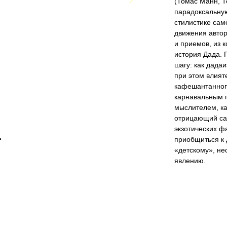
(Томас Манн, Т
парадоксальну
стилистике сам
движения автор
и приемов, из 
история Дада. 
шагу: как дада
при этом влият
кафешантанного
карнавальным 
мыслителем, ка
отрицающий сам
экзотических ф
приобщиться к д
«детскому», н
явлению.