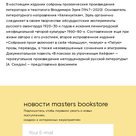
В настоящем издании собраны прозаические произведения
литератора и текстолога Владимира Эрля (1947–2020). Основатель
литературного направления «Хеленуктизм», Эрль органично
соединяет в своем творчестве абсурдистские эксперименты
русского авангарда 1920–30-х годов и искания ленинградской
неофициальной «второй культуры» 1960–80-х. Составленное еще при
жизни автора с его участием, второе исправленное издание
«Собрания проз» включает в себя «большую», «малую» и «Пятую»
прозы, переводы, а также незавершенные сочинения и эпиграммы.
Документальная повесть «В поисках за утраченным Хейфом» —
«краеугольное произведение неподцензурной русской литературы»
(А. Скидан) — представлена факсимиле.
новости masters bookstore
Подпишитесь, чтобы первыми узнать о новых
поступлениях,
скидках и интересных мероприятиях