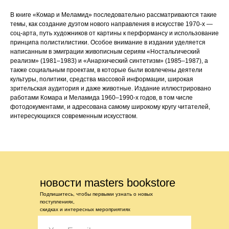
В книге «Комар и Меламид» последовательно рассматриваются такие
темы, как создание дуэтом нового направления в искусстве 1970-х —
соц-арта, путь художников от картины к перформансу и использование
принципа полистилистики. Особое внимание в издании уделяется
написанным в эмиграции живописным сериям «Ностальгический
реализм» (1981–1983) и «Анархический синтетизм» (1985–1987), а
также социальным проектам, в которые были вовлечены деятели
культуры, политики, средства массовой информации, широкая
зрительская аудитория и даже животные. Издание иллюстрировано
работами Комара и Меламида 1960–1990-х годов, в том числе
фотодокументами, и адресована самому широкому кругу читателей,
интересующихся современным искусством.
новости masters bookstore
Подпишитесь, чтобы первыми узнать о новых
поступлениях,
скидках и интересных мероприятиях