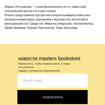
Маркас Петухаускас — узник Вильнюсского гетто, известный
театральный критик и историк театра.
В книге представлена портретная галерея всемирно известных
актеров и режиссеров, художников и музыкантов, писателей и
киносценаристов. Среди них Эймунтас Някрошюс, Чеслав Милош,
Юрий Любимов, Георгий Товстоногов, Томас Венцлова
новости masters bookstore
Подпишитесь, чтобы первыми узнать о новых
поступлениях,
скидках и интересных мероприятиях
подписаться