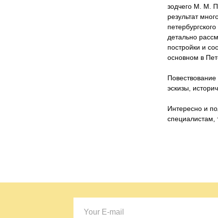
зодчего М. М. 
результат мног
петербургского
детально рассм
постройки и со
основном в Пет
Повествование
эскизы, истори
Интересно и по
специалистам, 