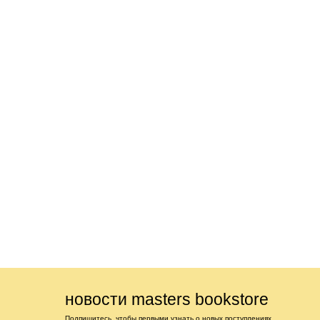
новости masters bookstore
Подпишитесь, чтобы первыми узнать о новых поступлениях,