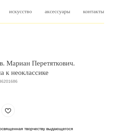
искусство
аксессуары
контакты
в. Мариан Перетяткович.
а к неоклассике
46201686
освященная творчеству выдающегося