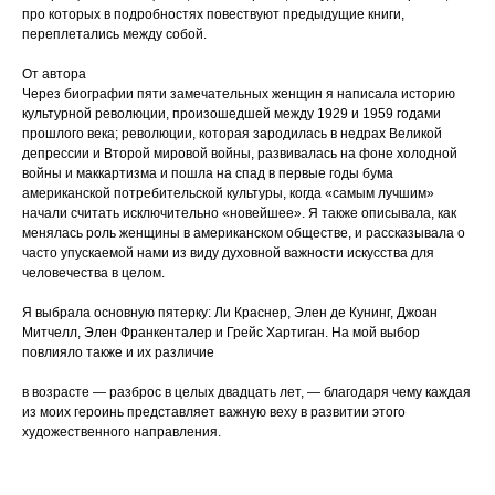
про которых в подробностях повествуют предыдущие книги,
переплетались между собой.
От автора
Через биографии пяти замечательных женщин я написала историю
культурной революции, произошедшей между 1929 и 1959 годами
прошлого века; революции, которая зародилась в недрах Великой
депрессии и Второй мировой войны, развивалась на фоне холодной
войны и маккартизма и пошла на спад в первые годы бума
американской потребительской культуры, когда «самым лучшим»
начали считать исключительно «новейшее». Я также описывала, как
менялась роль женщины в американском обществе, и рассказывала о
часто упускаемой нами из виду духовной важности искусства для
человечества в целом.
Я выбрала основную пятерку: Ли Краснер, Элен де Кунинг, Джоан
Митчелл, Элен Франкенталер и Грейс Хартиган. На мой выбор
повлияло также и их различие
в возрасте — разброс в целых двадцать лет, — благодаря чему каждая
из моих героинь представляет важную веху в развитии этого
художественного направления.