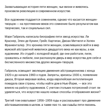
Захватывающая история пяти женщин, чьи жизни и живопись
произвели революцию в современном искусстве.
Все художники поддаются сомнениям, однако что касается женщин-
творцов — на протяжении веков это сомнение было результатом как
творческих, так и социальных сил.
Мэри Габриэль написала биографию пяти звезд искусства: Ли
Краснер, Элен де Кунинг, Грейс Хартиган, Джоан Митчелл и Хелен
Франкенталер. Это хроника пяти женщин, осмелившихся войти в мир
мужской абстрактной живописи двадцатого века не как музы, а как
художники. Из студий с холодной водой, где они работали, пили,
сражались и любили, они распахнули дверь в мир искусства для себя и
бесчисленного множества других женщин-творцов.
Габриэль освещает эволюцию движения абстракционизма с конца
1920-х до начала 1960-х годов. Запреты, кризисы 1930-х, появление
джаза, Вторая мировая война, когда европейская интеллигенция
покидала свои страны, чтобы найти дом в Нью-Йорке, — все это
влияло на работу художников. С учетом стольких потрясений стоит ли
удивляться, что искусство нашло новые способы отображения жизни?
Третий том охватывает 1956–1959 годы и рассказывает про движение
абстракционизма в целом, а также про то, как судьбы пяти героинь,