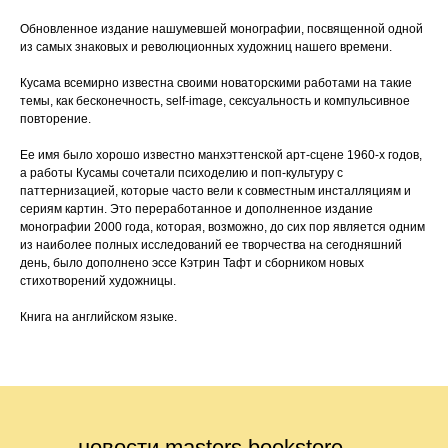
Обновленное издание нашумевшей монографии, посвященной одной
из самых знаковых и революционных художниц нашего времени.
Кусама всемирно известна своими новаторскими работами на такие
темы, как бесконечность, self-image, сексуальность и компульсивное
повторение.
Ее имя было хорошо известно манхэттенской арт-сцене 1960-х годов,
а работы Кусамы сочетали психоделию и поп-культуру с
паттернизацией, которые часто вели к совместным инсталляциям и
сериям картин. Это переработанное и дополненное издание
монографии 2000 года, которая, возможно, до сих пор является одним
из наиболее полных исследований ее творчества на сегодняшний
день, было дополнено эссе Кэтрин Тафт и сборником новых
стихотворений художницы.
Книга на английском языке.
новости masters bookstore