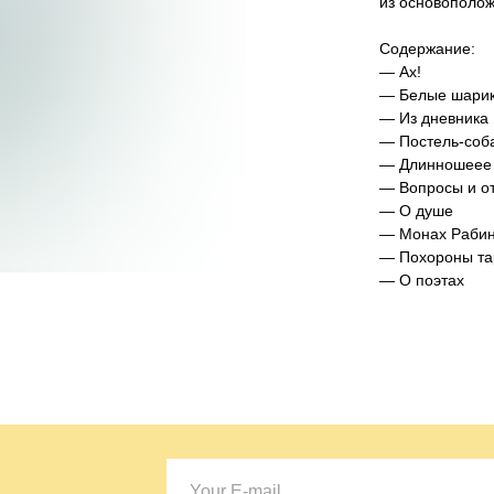
из основополож
Содержание:
— Ах!
— Белые шари
— Из дневника
— Постель-соб
— Длинношеее 
— Вопросы и о
— О душе
— Монах Рабин
— Похороны та
— О поэтах