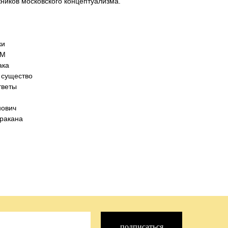
ников московского концептуализма.
ки
 М
ака
существо
тветы
ович
ракана
подписаться