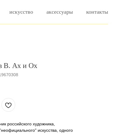
искусство
аксессуары
контакты
 В. Ах и Ох
19670308
ник российского художника,
"неофициального" искусства, одного