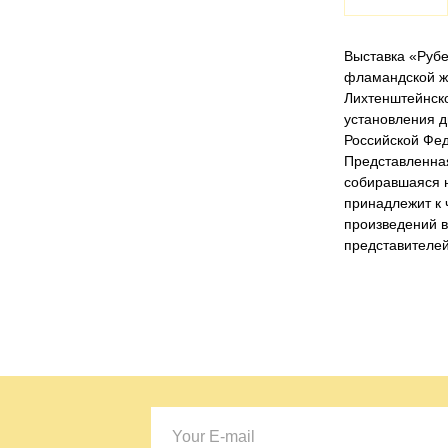
Выставка «Рубе
фламандской ж
Лихтенштейнск
установления 
Российской Фе
Представленна
собиравшаяся н
принадлежит к 
произведений в
представителей