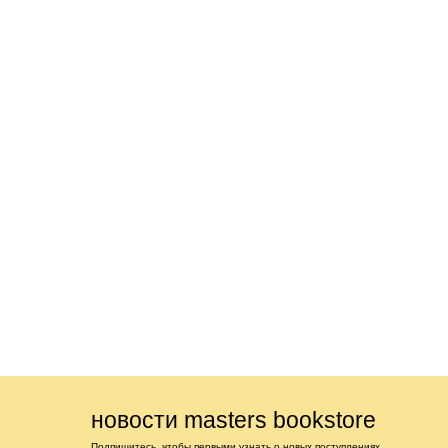
новости masters bookstore
Подпишитесь, чтобы первыми узнать о новых поступлениях,