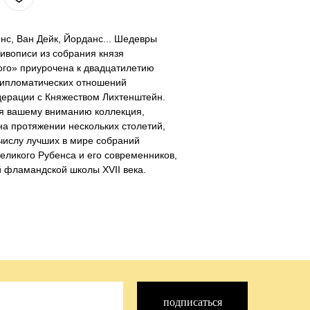
нс, Ван Дейк, Йорданс... Шедевры
ивописи из собрания князя
ого» приурочена к двадцатилетию
дипломатических отношений
дерации с Княжеством Лихтенштейн.
я вашему вниманию коллекция,
а протяжении нескольких столетий,
числу лучших в мире собраний
еликого Рубенса и его современников,
 фламандской школы XVII века.
подписаться