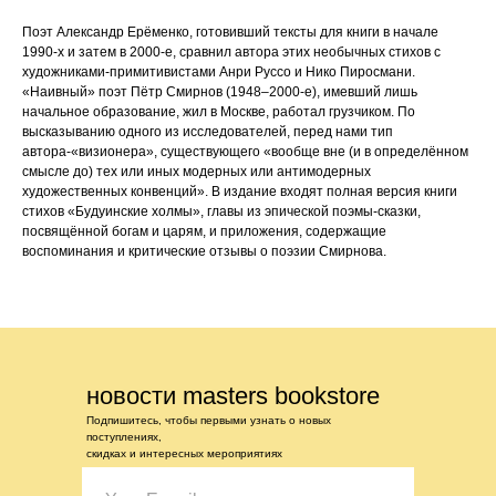
Поэт Александр Ерёменко, готовивший тексты для книги в начале
1990-х и затем в 2000-е, сравнил автора этих необычных стихов с
художниками-примитивистами Анри Руссо и Нико Пиросмани.
«Наивный» поэт Пётр Смирнов (1948–2000-е), имевший лишь
начальное образование, жил в Москве, работал грузчиком. По
высказыванию одного из исследователей, перед нами тип
автора-«визионера», существующего «вообще вне (и в определённом
смысле до) тех или иных модерных или антимодерных
художественных конвенций». В издание входят полная версия книги
стихов «Будуинские холмы», главы из эпической поэмы-сказки,
посвящённой богам и царям, и приложения, содержащие
воспоминания и критические отзывы о поэзии Смирнова.
новости masters bookstore
Подпишитесь, чтобы первыми узнать о новых
поступлениях,
скидках и интересных мероприятиях