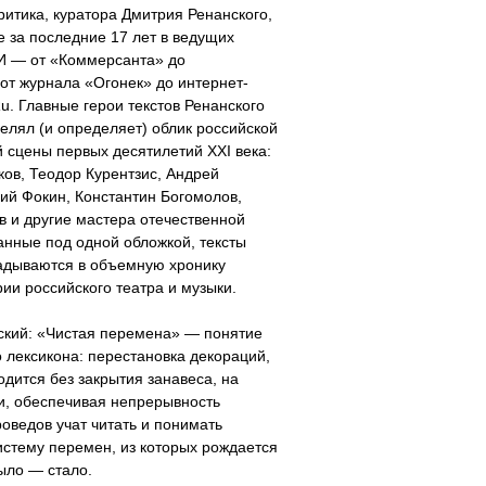
ритика, куратора Дмитрия Ренанского,
 за последние 17 лет в ведущих
И — от «Коммерсанта» до
от журнала «Огонек» до интернет-
Ru. Главные герои текстов Ренанского
делял (и определяет) облик российской
 сцены первых десятилетий XXI века:
ов, Теодор Курентзис, Андрей
ий Фокин, Константин Богомолов,
 и другие мастера отечественной
анные под одной обложкой, тексты
адываются в объемную хронику
ии российского театра и музыки.
ский: «Чистая перемена» — понятие
о лексикона: перестановка декораций,
одится без закрытия занавеса, на
ки, обеспечивая непрерывность
роведов учат читать и понимать
систему перемен, из которых рождается
ыло — стало.