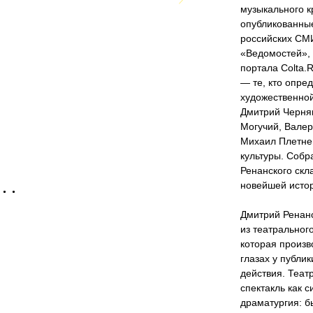
музыкального к
опубликованные
российских СМ
«Ведомостей», 
портала Colta.
— те, кто опре
художественной
Дмитрий Черняк
Могучий, Валер
Михаил Плетнев
культуры. Собр
Ренанского скл
новейшей истор
Дмитрий Ренан
из театральног
которая произв
глазах у публи
действия. Теат
спектакль как 
драматургия: б