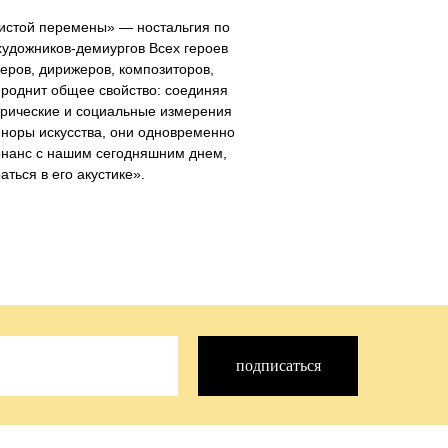
истой перемены» — ностальгия по
художников-демиургов Всех героев
еров, дирижеров, композиторов,
роднит общее свойство: соединяя
орические и социальные измерения
 норы искусства, они одновременно
онанс с нашим сегодняшним днем,
ться в его акустике».
подписаться