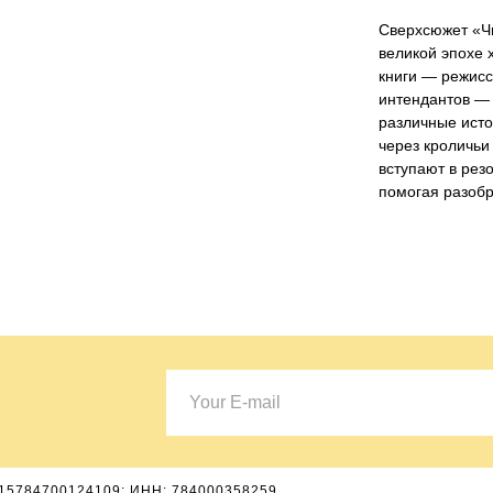
Сверхсюжет «Ч
великой эпохе 
книги — режисс
интендантов — 
различные ист
через кроличьи
вступают в рез
помогая разобра
15784700124109; ИНН: 784000358259