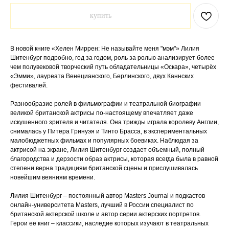
купить
В новой книге «Хелен Миррен: Не называйте меня "мэм"» Лилия
Шитенбург подробно, год за годом, роль за ролью анализирует более
чем полувековой творческий путь обладательницы «Оскара», четырёх
«Эмми», лауреата Венецианского, Берлинского, двух Каннских
фестивалей.
Разнообразие ролей в фильмографии и театральной биографии
великой британской актрисы по-настоящему впечатляет даже
искушенного зрителя и читателя. Она трижды играла королеву Англии,
снималась у Питера Гринуэя и Тинто Брасса, в экспериментальных
малобюджетных фильмах и популярных боевиках. Наблюдая за
актрисой на экране, Лилия Шитенбург создает объемный, полный
благородства и дерзости образ актрисы, которая всегда была в равной
степени верна традициям британской сцены и прислушивалась
новейшим веяниям времени.
Лилия Шитенбург – постоянный автор Masters Journal и подкастов
онлайн-университета Masters, лучший в России специалист по
британской актерской школе и автор серии актерских портретов.
Герои ее книг – классики, наследие которых изучают в театральных