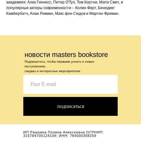
академиях: Алек Гиннесс, Питер О'Тул, Том Кортни, Мэгги Смит, и
популярные актеры современности – Колин Ферт, Бенедикт
Камбербатч, Алан Рикман, Макс фон Сюдов и Мартин Фриман.
новости masters bookstore
Подпишитесь, чтобы первыми узнать о новых
поступлениях,
скидках и интересных мероприятиях
подписаться
ИП Рашкина Полина Алексеевна ОГРНИП:
315784700124109; ИНН: 784000358259